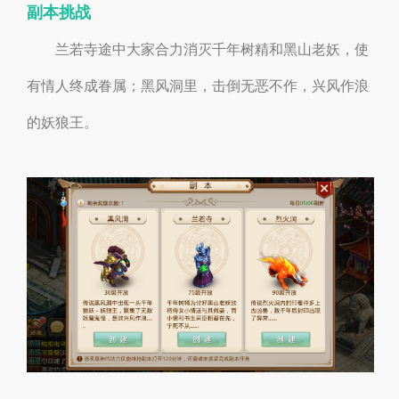
副本挑战
兰若寺途中大家合力消灭千年树精和黑山老妖，使
有情人终成眷属；黑风洞里，击倒无恶不作，兴风作浪
的妖狼王。