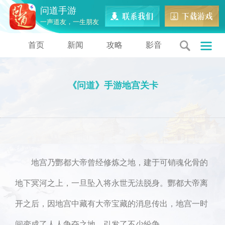
问道手游
一声道友，一生朋友
首页
新闻
攻略
影音
《问道》手游地宫关卡
地宫乃酆都大帝曾经修炼之地，建于可销魂化骨的
地下冥河之上，一旦坠入将永世无法脱身。酆都大帝离
开之后，因地宫中藏有大帝宝藏的消息传出，地宫一时
间变成了人人争夺之地，引发了不少纷争。