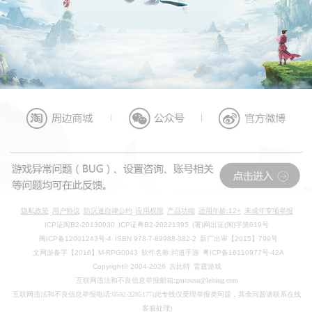
隐私政策
用户协议
防沉迷自律公约
应用权限
产品功能
适用年龄:12+
未成年专项举报
ICP证闽B2-20130030
ICP证粤B2-20221395
(署)网出证(闽)字第019号
闽ICP备12001243号-4
ISBN 978-7-89988-382-2
新广出审【2015】799号
文网游备字【2016】M-RPG0043
软件名称:问道手游
粤ICP备16110977号-42A
Copyright© 2004-2026
吉比特
雷霆游戏
互联网违法和不良信息举报邮箱:gmtousu@leiting.com
互联网违法和不良信息举报电话:0592-3285177(此专线仅受理举报类问题，其余问题请联系在线
客服处理)