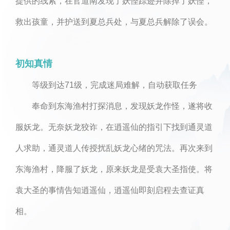
提供的线索，在官道南发现了妖怪踪迹并除掉了妖怪，
救出孩童，并护送到夏总兵处，与夏总兵解除了误会。
初知真情
等级到达71级，完成迷局难解，自动获取任务
奉命到东海渔村打探消息，发现妖龙作怪，遂将收
服妖龙。无奈妖龙狡诈，在逍遥仙的指引下找到通灵道
人求助，通灵道人传授扰乱妖龙心绪的咒法。再次来到
东海渔村，降服了妖龙，原来妖龙是受袁大圣指使。将
袁大圣的事情告知逍遥仙，逍遥仙即刻启程去查证真
相。