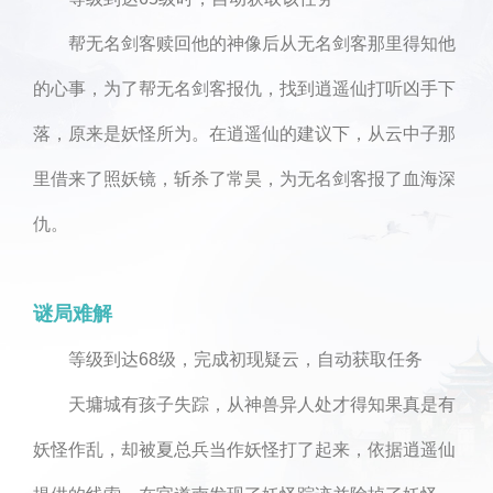
帮无名剑客赎回他的神像后从无名剑客那里得知他
的心事，为了帮无名剑客报仇，找到逍遥仙打听凶手下
落，原来是妖怪所为。在逍遥仙的建议下，从云中子那
里借来了照妖镜，斩杀了常昊，为无名剑客报了血海深
仇。
谜局难解
等级到达68级，完成初现疑云，自动获取任务
天墉城有孩子失踪，从神兽异人处才得知果真是有
妖怪作乱，却被夏总兵当作妖怪打了起来，依据逍遥仙