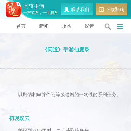
问道手游
一声道友，一生朋友
首页
新闻
攻略
影音
《问道》手游仙魔录
以剧情相串并伴随等级递增的一次性的系列任务。
初现疑云
等级到达65级时，自动获取该任务