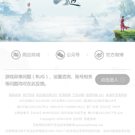
隐私政策
用户协议
防沉迷自律公约
应用权限
产品功能
适用年龄:12+
未成年专项举报
ICP证闽B2-20130030
ICP证粤B2-20221395
(署)网出证(闽)字第019号
闽ICP备12001243号-4
ISBN 978-7-89988-382-2
新广出审【2015】799号
文网游备字【2016】M-RPG0043
软件名称:问道手游
粤ICP备16110977号-42A
Copyright© 2004-2026
吉比特
雷霆游戏
互联网违法和不良信息举报邮箱:gmtousu@leiting.com
互联网违法和不良信息举报电话:0592-3285177(此专线仅受理举报类问题，其余问题请联系在线