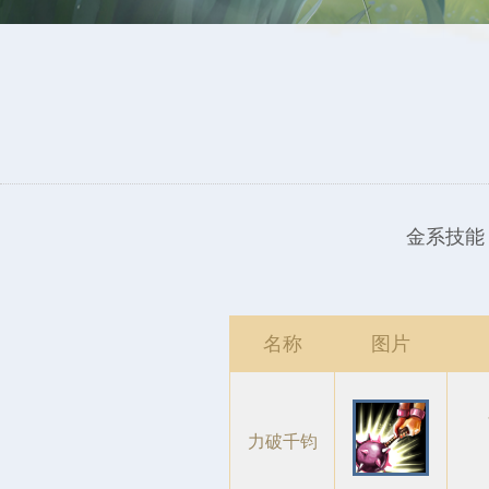
金系技能
名称
图片
力破千钧