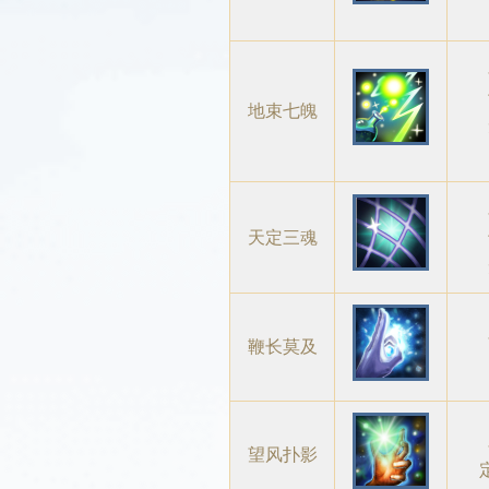
地束七魄
天定三魂
鞭长莫及
望风扑影