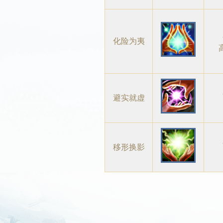
化险为夷
避实就虚
移形换影