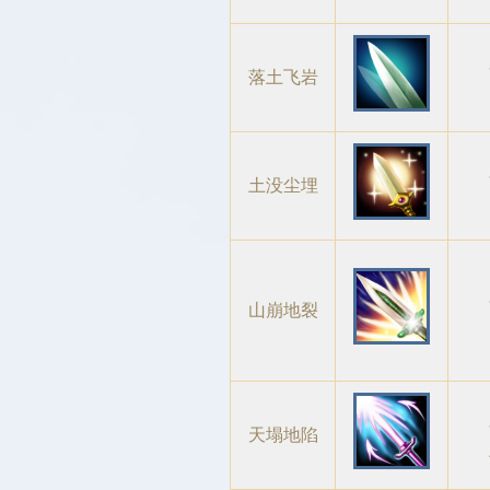
落土飞岩
土没尘埋
山崩地裂
天塌地陷