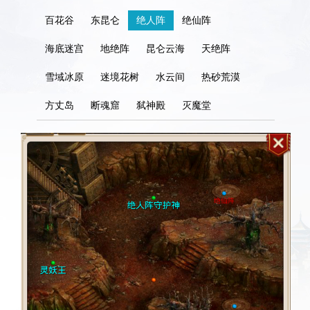
百花谷
东昆仑
绝人阵
绝仙阵
海底迷宫
地绝阵
昆仑云海
天绝阵
雪域冰原
迷境花树
水云间
热砂荒漠
方丈岛
断魂窟
弑神殿
灭魔堂