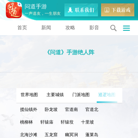
问道手游
一声道友，一生朋友
首页
新闻
攻略
影音
《问道》手游绝人阵
世界地图
主要城镇
门派地图
巡逻地图
特殊地
揽仙镇外
卧龙坡
官道南
官道北
桃柳林
轩辕庙
轩辕坟
十里坡
北海沙滩
五龙窟
幽冥涧
蓬莱岛