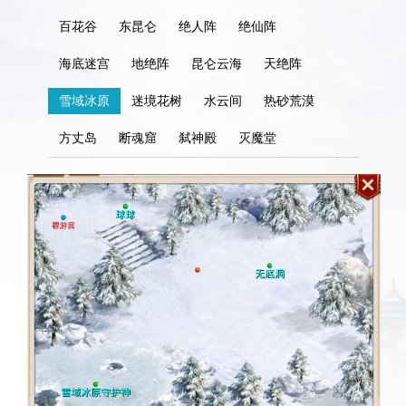
百花谷
东昆仑
绝人阵
绝仙阵
海底迷宫
地绝阵
昆仑云海
天绝阵
雪域冰原
迷境花树
水云间
热砂荒漠
方丈岛
断魂窟
弑神殿
灭魔堂