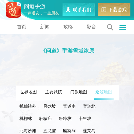
问道手游
一声道友，一生朋友
首页
新闻
攻略
影音
《问道》手游雪域冰原
世界地图
主要城镇
门派地图
巡逻地图
特殊地
揽仙镇外
卧龙坡
官道南
官道北
桃柳林
轩辕庙
轩辕坟
十里坡
北海沙滩
五龙窟
幽冥涧
蓬莱岛